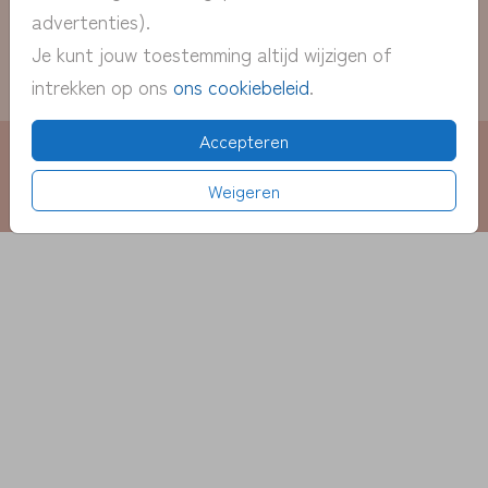
Extra's
advertenties).
Je kunt jouw toestemming altijd wijzigen of
intrekken op ons
ons cookiebeleid
.
Contact
Accepteren
Privacy statement
Algemene Voorwaarden
Cookiebeleid
Weigeren
© 2021 Mijksje-geboortekaartjes