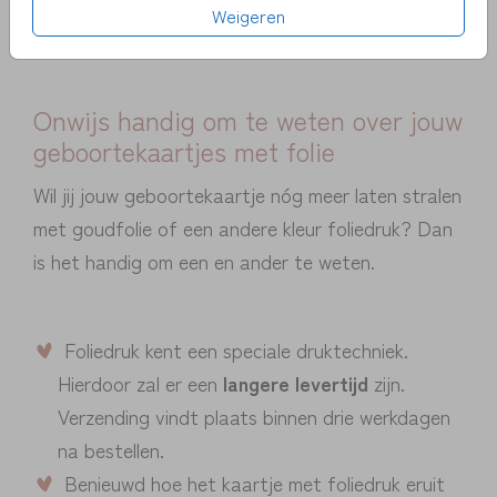
folie?
Stuur me even een berichtje
en ik kijk naar
Weigeren
de mogelijkheden.
Onwijs handig om te weten over jouw
geboortekaartjes met folie
Wil jij jouw geboortekaartje nóg meer laten stralen
met goudfolie of een andere kleur foliedruk? Dan
is het handig om een en ander te weten.
Foliedruk kent een speciale druktechniek.
Hierdoor zal er een
langere levertijd
zijn.
Verzending vindt plaats binnen drie werkdagen
na bestellen.
Benieuwd hoe het kaartje met foliedruk eruit