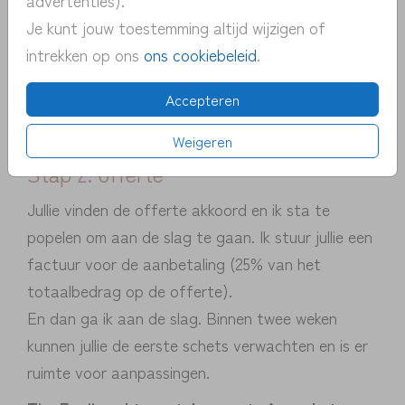
realiseren.
Je kunt jouw toestemming altijd wijzigen of
Tip; wacht niet te lang met het aanvragen van
intrekken op ons
ons cookiebeleid
.
een offerte. Er zijn een beperkt aantal plekken
Accepteren
beschikbaar. vol=vol.
Weigeren
Stap 2: offerte
Jullie vinden de offerte akkoord en ik sta te
popelen om aan de slag te gaan. Ik stuur jullie een
factuur voor de aanbetaling (25% van het
totaalbedrag op de offerte).
En dan ga ik aan de slag. Binnen twee weken
kunnen jullie de eerste schets verwachten en is er
ruimte voor aanpassingen.