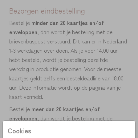
Bezorgen eindbestelling
Bestel je
minder dan 20 kaartjes en/of
enveloppen
, dan wordt je bestelling met de
brievenbuspost verstuurd. Dit kan er in Nederland
1-3 werkdagen over doen. Als je voor 14.00 uur
hebt besteld, wordt je bestelling dezelfde
werkdag in productie genomen. Voor de meeste
kaartjes geldt zelfs een besteldeadline van 18.00
uur. Deze informatie wordt op de pagina van je
kaart vermeld.
Bestel je
meer dan 20 kaartjes en/of
enveloppen
, dan wordt je bestelling met de
pakketpost verstuurd. Als je voor 14.00 uur hebt
Cookies
besteld, wordt je bestelling dezelfde werkdag nog