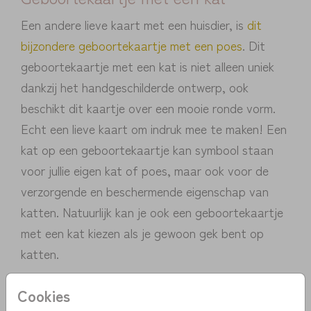
Een andere lieve kaart met een huisdier, is
dit
bijzondere geboortekaartje met een poes
. Dit
geboortekaartje met een kat is niet alleen uniek
dankzij het handgeschilderde ontwerp, ook
beschikt dit kaartje over een mooie ronde vorm.
Echt een lieve kaart om indruk mee te maken! Een
kat op een geboortekaartje kan symbool staan
voor jullie eigen kat of poes, maar ook voor de
verzorgende en beschermende eigenschap van
katten. Natuurlijk kan je ook een geboortekaartje
met een kat kiezen als je gewoon gek bent op
katten.
Cookies
Tip: kies je voor een schattig of stoer