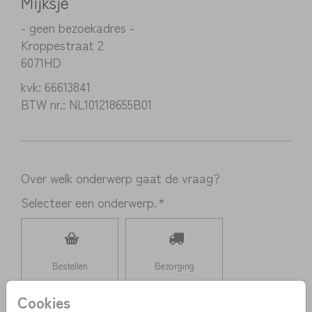
Mijksje
- geen bezoekadres -
Kroppestraat 2
6071HD
kvk: 66613841
BTW nr.: NL101218655B01
Over welk onderwerp gaat de vraag?
Selecteer een onderwerp.
*
Bestellen
Bezorging
Cookies