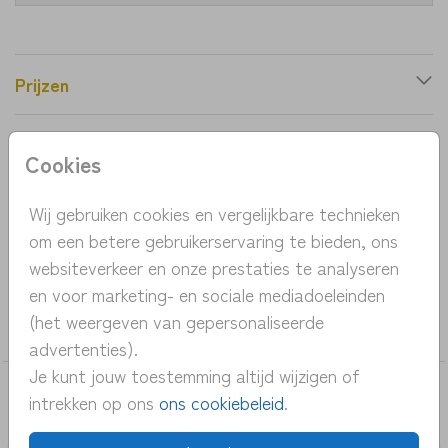
Prijzen
Cookies
Productinformatie
Wij gebruiken cookies en vergelijkbare technieken
OMSCHRIJVING
om een betere gebruikerservaring te bieden, ons
geboorte aankondiging stijlvol jongen botanisch
websiteverkeer en onze prestaties te analyseren
en voor marketing- en sociale mediadoeleinden
COLLECTIE
(het weergeven van gepersonaliseerde
Raamsticker
advertenties).
Je kunt jouw toestemming altijd wijzigen of
DEZE KAARTEN VIND JE MISSCHIEN OOK
intrekken op ons
ons cookiebeleid
.
LEUK