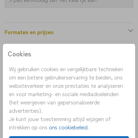
Formaten en prijzen
Cookies
Productinformatie
Wij gebruiken cookies en vergelijkbare technieken
OMSCHRIJVING
om een betere gebruikerservaring te bieden, ons
lief geboortekaartje met vosje en takjes
websiteverkeer en onze prestaties te analyseren
en voor marketing- en sociale mediadoeleinden
COLLECTIE
(het weergeven van gepersonaliseerde
alle geboortekaartjes
advertenties).
Je kunt jouw toestemming altijd wijzigen of
intrekken op ons
ons cookiebeleid
.
DEZE KAARTEN VIND JE MISSCHIEN OOK
LEUK