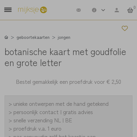
0
geboortekaarten
jongen
botanische kaart met goudfolie
en grote letter
Bestel gemakkelijk een proefdruk voor
€ 2,50
> unieke ontwerpen met de hand getekend
> persoonlijk contact | gratis advies
> snelle verzending NL | BE
> proefdruk v.a. 1 euro
> pas eenvoudig zelf het kaartje aan