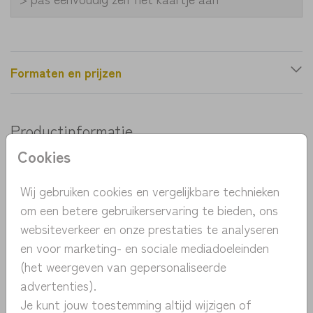
Formaten en prijzen
Productinformatie
Cookies
OMSCHRIJVING
botanische kaart met goudfolie en grote letter.
Wij gebruiken cookies en vergelijkbare technieken
Graag een andere letter? Neem dan vrijblijvend
om een betere gebruikerservaring te bieden, ons
contact met me op. Een andere letter zal ik voor je
websiteverkeer en onze prestaties te analyseren
toevoegen zonder meerprijs.
en voor marketing- en sociale mediadoeleinden
Toon meer
(het weergeven van gepersonaliseerde
advertenties).
COLLECTIE
Je kunt jouw toestemming altijd wijzigen of