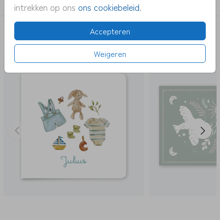
jongen
intrekken op ons
ons cookiebeleid
.
Accepteren
DEZE KAARTEN VIND JE MISSCHIEN OOK
LEUK
Weigeren