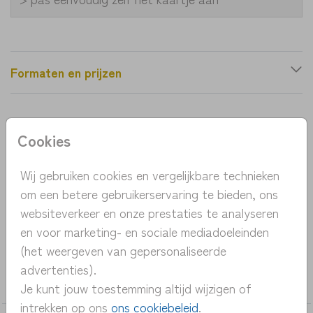
Formaten en prijzen
Productinformatie
Cookies
OMSCHRIJVING
Wij gebruiken cookies en vergelijkbare technieken
Een uniek en eenvoudig kaartje met raket en maan.
om een betere gebruikerservaring te bieden, ons
Tip: kies voor foliedruk. Ook de raket kan omgezet
websiteverkeer en onze prestaties te analyseren
worden naar een foliekleur.
en voor marketing- en sociale mediadoeleinden
(het weergeven van gepersonaliseerde
COLLECTIE
advertenties).
jongen
Je kunt jouw toestemming altijd wijzigen of
intrekken op ons
ons cookiebeleid
.