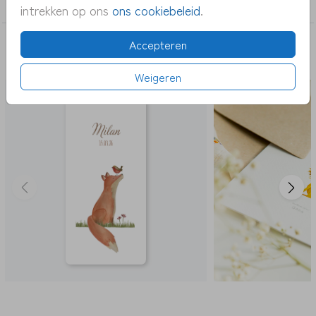
jongen
intrekken op ons
ons cookiebeleid
.
Accepteren
DEZE KAARTEN VIND JE MISSCHIEN OOK
LEUK
Weigeren