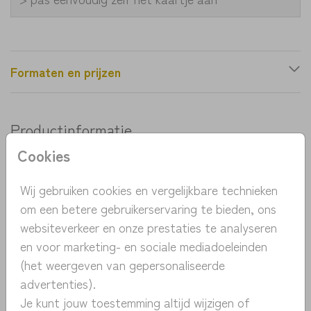
Formaten en prijzen
Productinformatie
Cookies
OMSCHRIJVING
Een lief en eenvoudig geboortekaartje met
Wij gebruiken cookies en vergelijkbare technieken
handgetekend beertje. De kraftpapier achtergrond
om een betere gebruikerservaring te bieden, ons
maakt het kaartje stoer. Pas eenvoudig de kleur en
websiteverkeer en onze prestaties te analyseren
het lettertype aan in de designtool en bestel een
en voor marketing- en sociale mediadoeleinden
Toon meer
proefdruk voor maar 1 euro.
(het weergeven van gepersonaliseerde
advertenties).
COLLECTIE
Je kunt jouw toestemming altijd wijzigen of