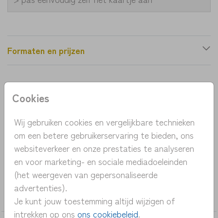
Formaten en prijzen
Productinformatie
Cookies
OMSCHRIJVING
Wij gebruiken cookies en vergelijkbare technieken
Een prachtig geboortekaartje in roesttinten met
om een betere gebruikerservaring te bieden, ons
een vogel en een vos. De vogel en vos zijn met de
websiteverkeer en onze prestaties te analyseren
hand getekend en geverfd: waterverf.
en voor marketing- en sociale mediadoeleinden
(het weergeven van gepersonaliseerde
COLLECTIE
advertenties).
jongen
Je kunt jouw toestemming altijd wijzigen of
intrekken op ons
ons cookiebeleid
.