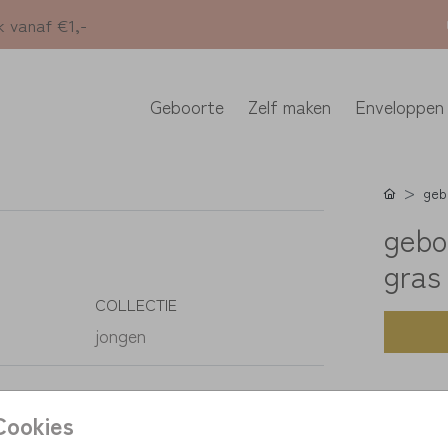
k vanaf €1,-
Geboorte
Zelf maken
Enveloppen
geb
gebo
gras
COLLECTIE
jongen
K
Cookies