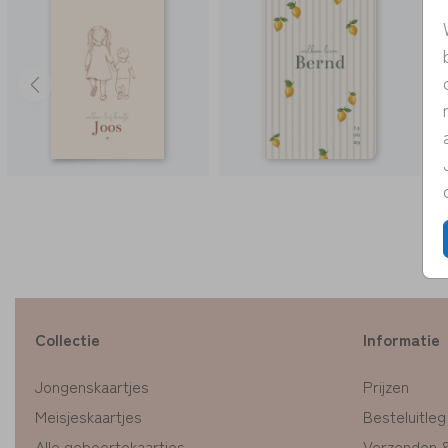
Collectie
Informatie
Jongenskaartjes
Prijzen
Meisjeskaartjes
Besteluitleg
Alle geboortekaartjes
Verzenden 