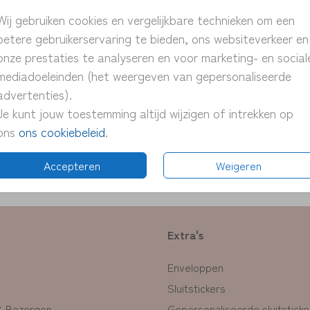
> unie
Wij gebruiken cookies en vergelijkbare technieken om een
> pers
betere gebruikerservaring te bieden, ons websiteverkeer en
> snel
onze prestaties te analyseren en voor marketing- en social
> proe
mediadoeleinden (het weergeven van gepersonaliseerde
> pas 
advertenties).
Je kunt jouw toestemming altijd wijzigen of intrekken op
ons
ons cookiebeleid
.
Formate
Accepteren
Weigeren
Extra's
Enveloppen
Sluitstickers
& Bezorgen
Gepersonaliseerde sluitsticke