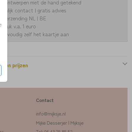
ke ontwerpen met de hand getekend
oonlijk contact | gratis advies
le verzending NL | BE
e
fdruk v.a. 1 euro
eenvoudig zelf het kaartje aan
n en prijzen
Contact
info@mijksje.nl
Mijke Desserjer | Mijksje
rs
Tel: 06 43 25 85 52