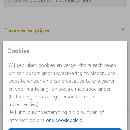
Formaten en prijzen
Cookies
Productinformatie
Wij gebruiken cookies en vergelijkbare technieken
OMSCHRIJVING
om een betere gebruikerservaring te bieden, ons
geboortekaartje broertje zusje streep groen
websiteverkeer en onze prestaties te analyseren
en voor marketing- en sociale mediadoeleinden
COLLECTIE
(het weergeven van gepersonaliseerde
jongen
advertenties).
Je kunt jouw toestemming altijd wijzigen of
intrekken op ons
ons cookiebeleid
.
DEZE KAARTEN VIND JE MISSCHIEN OOK
LEUK