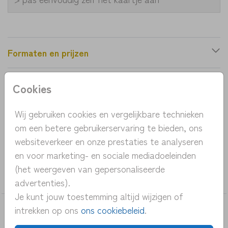
Formaten en prijzen
Cookies
Productinformatie
Wij gebruiken cookies en vergelijkbare technieken
OMSCHRIJVING
om een betere gebruikerservaring te bieden, ons
geboortekaartje jongen met regenlaarsjes
websiteverkeer en onze prestaties te analyseren
en voor marketing- en sociale mediadoeleinden
COLLECTIE
(het weergeven van gepersonaliseerde
jongen
advertenties).
Je kunt jouw toestemming altijd wijzigen of
intrekken op ons
ons cookiebeleid
.
DEZE KAARTEN VIND JE MISSCHIEN OOK
LEUK