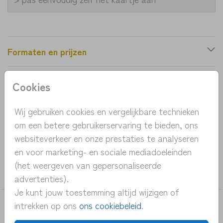
Formaten en prijzen
Cookies
Productinformatie
Wij gebruiken cookies en vergelijkbare technieken
OMSCHRIJVING
om een betere gebruikerservaring te bieden, ons
geboortekaartje jongen op traktor
websiteverkeer en onze prestaties te analyseren
en voor marketing- en sociale mediadoeleinden
COLLECTIE
(het weergeven van gepersonaliseerde
jongen
advertenties).
Je kunt jouw toestemming altijd wijzigen of
intrekken op ons
ons cookiebeleid
.
DEZE KAARTEN VIND JE MISSCHIEN OOK
LEUK