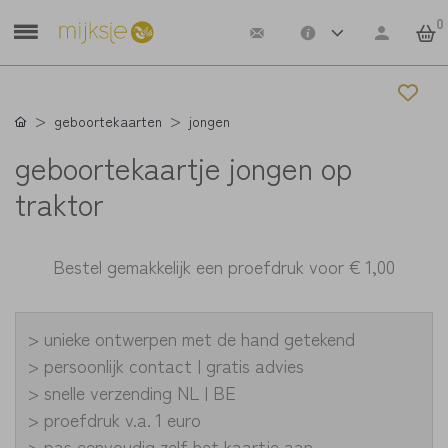
0
geboortekaarten
jongen
geboortekaartje jongen op
traktor
Bestel gemakkelijk een proefdruk voor
€ 1,00
> unieke ontwerpen met de hand getekend
> persoonlijk contact | gratis advies
> snelle verzending NL | BE
> proefdruk v.a. 1 euro
> pas eenvoudig zelf het kaartje aan