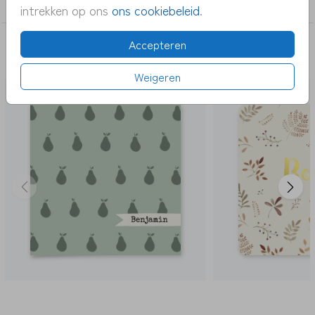
jongen
intrekken op ons
ons cookiebeleid
.
Accepteren
DEZE KAARTEN VIND JE MISSCHIEN OOK
LEUK
Weigeren