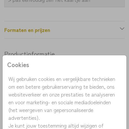
Formaten en prijzen
Productinformatie
Cookies
OMSCHRIJVING
een mooi stijlvol geboortekaartje met een maan en
Wij gebruiken cookies en vergelijkbare technieken
sterren. Ik okergeel en roest. Pas het kaartje
om een betere gebruikerservaring te bieden, ons
eenvoudig zelf aan in de designtool en bestel een
websiteverkeer en onze prestaties te analyseren
proefdruk vanaf 1 euro.
en voor marketing- en sociale mediadoeleinden
Toon meer
(het weergeven van gepersonaliseerde
advertenties).
COLLECTIE
Je kunt jouw toestemming altijd wijzigen of