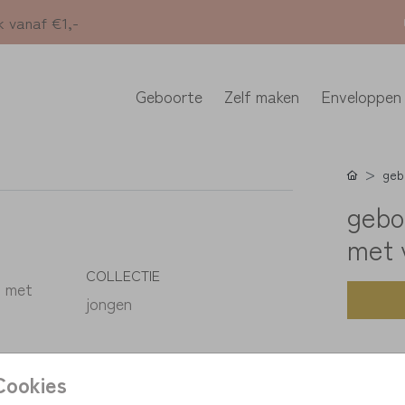
k vanaf €1,-
Geboorte
Zelf maken
Enveloppen
geb
gebo
met 
COLLECTIE
. met
jongen
Cookies
K