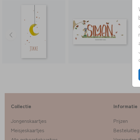
Collectie
Informatie
Jongenskaartjes
Prijzen
Meisjeskaartjes
Besteluitleg
Alle geboortekaartjes
Verzenden 