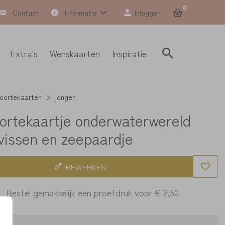
0
Contact
Informatie
Inloggen
Extra's
Wenskaarten
Inspiratie
oortekaarten
jongen
ortekaartje onderwaterwereld
vissen en zeepaardje
BEWERKEN
Bestel gemakkelijk een proefdruk voor
€ 2,50