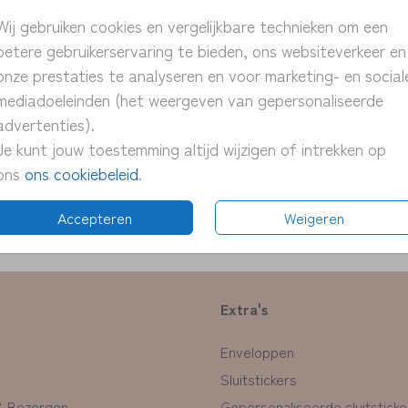
> unie
Wij gebruiken cookies en vergelijkbare technieken om een
> pers
betere gebruikerservaring te bieden, ons websiteverkeer en
> snel
onze prestaties te analyseren en voor marketing- en social
> proe
mediadoeleinden (het weergeven van gepersonaliseerde
> pas 
advertenties).
Je kunt jouw toestemming altijd wijzigen of intrekken op
ons
ons cookiebeleid
.
Formate
Accepteren
Weigeren
Extra's
Enveloppen
Sluitstickers
& Bezorgen
Gepersonaliseerde sluitsticke