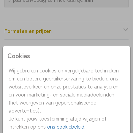
Formaten en prijzen
Productinformatie
Cookies
OMSCHRIJVING
Wij gebruiken cookies en vergelijkbare technieken
om een betere gebruikerservaring te bieden, ons
geboortekaartje met teddybeer en sterren en
websiteverkeer en onze prestaties te analyseren
ruitpatroon
en voor marketing- en sociale mediadoeleinden
(het weergeven van gepersonaliseerde
COLLECTIE
advertenties).
jongen
Je kunt jouw toestemming altijd wijzigen of
intrekken op ons
ons cookiebeleid
.
DEZE KAARTEN VIND JE MISSCHIEN OOK