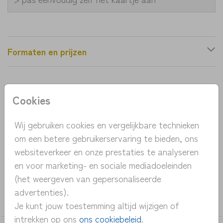
Formaten en prijzen
Productinformatie
Cookies
OMSCHRIJVING
Wij gebruiken cookies en vergelijkbare technieken
lief geboortekaartje met een blauwe vlieger
om een betere gebruikerservaring te bieden, ons
omringd door sterren. Pas het kaartje eenvoudig
websiteverkeer en onze prestaties te analyseren
zelf aan en bestel een proefdruk vanaf 1 euro.
en voor marketing- en sociale mediadoeleinden
(het weergeven van gepersonaliseerde
COLLECTIE
advertenties).
jongen
Je kunt jouw toestemming altijd wijzigen of
intrekken op ons
ons cookiebeleid
.