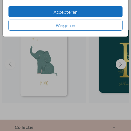
DEZE KAARTEN VIND JE MISSCHIEN OOK
Accepteren
LEUK
Weigeren
Collectie