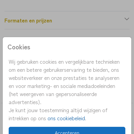
Formaten en prijzen
Productinformatie
Cookies
OMSCHRIJVING
Wij gebruiken cookies en vergelijkbare technieken
geboortekaartje vosje met vogel
om een betere gebruikerservaring te bieden, ons
websiteverkeer en onze prestaties te analyseren
COLLECTIE
en voor marketing- en sociale mediadoeleinden
(het weergeven van gepersonaliseerde
jongen
advertenties).
Je kunt jouw toestemming altijd wijzigen of
DEZE KAARTEN VIND JE MISSCHIEN OOK
intrekken op ons
ons cookiebeleid
.
LEUK
Accepteren