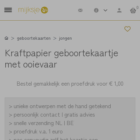
0
geboortekaarten
jongen
Kraftpapier geboortekaartje
met ooievaar
Bestel gemakkelijk een proefdruk voor
€ 1,00
> unieke ontwerpen met de hand getekend
> persoonlijk contact | gratis advies
> snelle verzending NL | BE
> proefdruk v.a. 1 euro
> pas eenvoudig zelf het kaartje aan