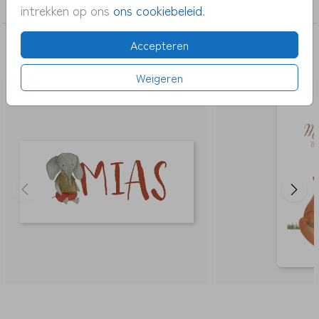
jongen
intrekken op ons
ons cookiebeleid
.
Accepteren
DEZE KAARTEN VIND JE MISSCHIEN OOK
LEUK
Weigeren