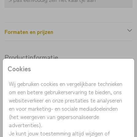
Formaten en prijzen
Productinformatie
Cookies
OMSCHRIJVING
Uniek geboortekaartje met een kraftpapier
Wij gebruiken cookies en vergelijkbare technieken
achtergrond.. De ooievaar is met de hand
om een betere gebruikerservaring te bieden, ons
getekend. Pas het kaartje eenvoudig aan in de
websiteverkeer en onze prestaties te analyseren
designtool en bestel een proefdruk voor maar 1
en voor marketing- en sociale mediadoeleinden
Toon meer
euro.
(het weergeven van gepersonaliseerde
advertenties).
COLLECTIE
Je kunt jouw toestemming altijd wijzigen of