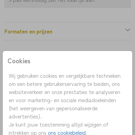
Formaten en prijzen
Productinformatie
Cookies
OMSCHRIJVING
Wij gebruiken cookies en vergelijkbare technieken
Een eenvoudig kaartje met een beertje, gedrukt op
om een betere gebruikerservaring te bieden, ons
kraftpapier. De illustratie is lief, het papier is stoer;
websiteverkeer en onze prestaties te analyseren
de perfecte combinatie.
en voor marketing- en sociale mediadoeleinden
(het weergeven van gepersonaliseerde
COLLECTIE
advertenties).
jongen
Je kunt jouw toestemming altijd wijzigen of
intrekken op ons
ons cookiebeleid
.