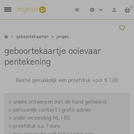
0
geboortekaarten
jongen
geboortekaartje ooievaar
pentekening
Bestel gemakkelijk een proefdruk voor
€ 1,00
> unieke ontwerpen met de hand getekend
> persoonlijk contact | gratis advies
> snelle verzending NL | BE
> proefdruk v.a. 1 euro
> pas eenvoudig zelf het kaartje aan