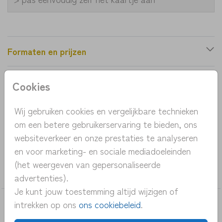
Formaten en prijzen
Cookies
Productinformatie
Wij gebruiken cookies en vergelijkbare technieken
OMSCHRIJVING
om een betere gebruikerservaring te bieden, ons
uniek en rustig geboortekaartje met ooievaar.
websiteverkeer en onze prestaties te analyseren
en voor marketing- en sociale mediadoeleinden
COLLECTIE
(het weergeven van gepersonaliseerde
jongen
advertenties).
Je kunt jouw toestemming altijd wijzigen of
intrekken op ons
ons cookiebeleid
.
DEZE KAARTEN VIND JE MISSCHIEN OOK
LEUK