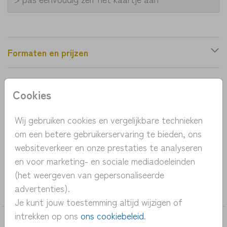
Formaten en prijzen
Productinformatie
Cookies
OMSCHRIJVING
Wij gebruiken cookies en vergelijkbare technieken
om een betere gebruikerservaring te bieden, ons
Mooi stijlvol en uniek geboortekaartje met vos en
websiteverkeer en onze prestaties te analyseren
sterren.
en voor marketing- en sociale mediadoeleinden
(het weergeven van gepersonaliseerde
COLLECTIE
advertenties).
jongen
Je kunt jouw toestemming altijd wijzigen of
intrekken op ons
ons cookiebeleid
.
DEZE KAARTEN VIND JE MISSCHIEN OOK