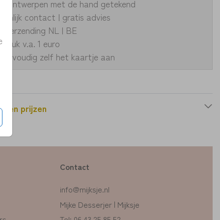
ke ontwerpen met de hand getekend
oonlijk contact | gratis advies
le verzending NL | BE
e
fdruk v.a. 1 euro
eenvoudig zelf het kaartje aan
n en prijzen
Contact
info@mijksje.nl
Mijke Desserjer | Mijksje
rs
Tel: 06 43 25 85 52