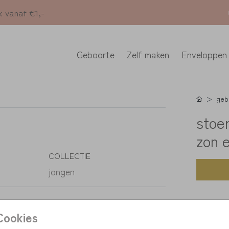
k vanaf €1,-
Geboorte
Zelf maken
Enveloppen
geb
stoe
zon 
COLLECTIE
jongen
K
Cookies