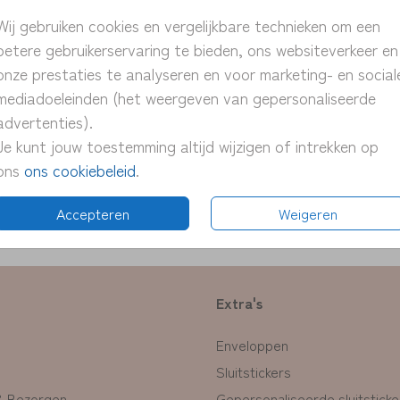
> unie
Wij gebruiken cookies en vergelijkbare technieken om een
> pers
betere gebruikerservaring te bieden, ons websiteverkeer en
> snel
onze prestaties te analyseren en voor marketing- en social
> proe
mediadoeleinden (het weergeven van gepersonaliseerde
> pas 
advertenties).
Je kunt jouw toestemming altijd wijzigen of intrekken op
ons
ons cookiebeleid
.
Formate
Accepteren
Weigeren
Extra's
Enveloppen
Sluitstickers
& Bezorgen
Gepersonaliseerde sluitsticke