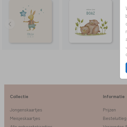
Collectie
Informatie
Jongenskaartjes
Prijzen
Meisjeskaartjes
Besteluitleg
Alle geboortekaartjes
Verzenden 