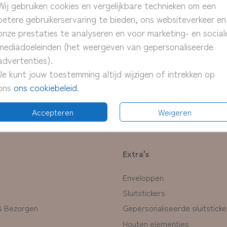
Wij gebruiken cookies en vergelijkbare technieken om een
> snel
betere gebruikerservaring te bieden, ons websiteverkeer en
> proe
onze prestaties te analyseren en voor marketing- en social
> pas 
mediadoeleinden (het weergeven van gepersonaliseerde
advertenties).
Je kunt jouw toestemming altijd wijzigen of intrekken op
ons
ons cookiebeleid
.
Formate
Accepteren
Weigeren
Extra's
Enveloppen
Sluitstickers
& Bezorgen
Gepersonaliseerde sluitsticke
Houten elementjes