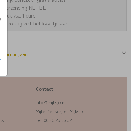
le verzending NL | BE
fdruk v.a. 1 euro
e
eenvoudig zelf het kaartje aan
n en prijzen
Contact
info@mijksje.nl
Mijke Desserjer | Mijksje
rs
Tel: 06 43 25 85 52