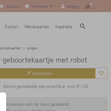
0
Contact
Informatie
Inloggen
Extra's
Wenskaarten
Inspiratie
oortekaarten
jongen
r geboortekaartje met robot
BEWERKEN
Bestel gemakkelijk een proefdruk voor
€ 1,00
ke ontwerpen met de hand getekend
oonlijk contact | gratis advies