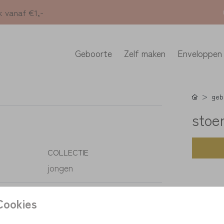
k vanaf €1,-
Geboorte
Zelf maken
Enveloppen
geb
stoe
COLLECTIE
jongen
K
Cookies
> unie
> pers