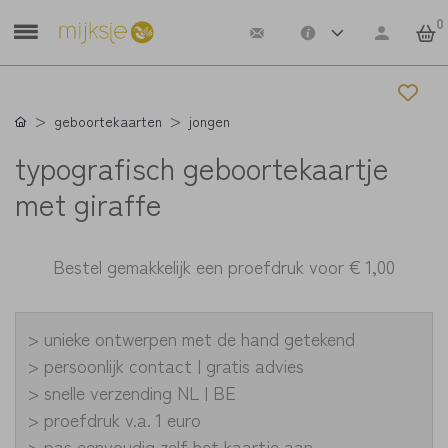
0
geboortekaarten
jongen
typografisch geboortekaartje
met giraffe
Bestel gemakkelijk een proefdruk voor
€ 1,00
> unieke ontwerpen met de hand getekend
> persoonlijk contact | gratis advies
> snelle verzending NL | BE
> proefdruk v.a. 1 euro
> pas eenvoudig zelf het kaartje aan