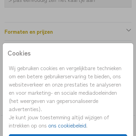
Formaten en prijzen
Cookies
Productinformatie
Wij gebruiken cookies en vergelijkbare technieken
OMSCHRIJVING
om een betere gebruikerservaring te bieden, ons
typografisch geboortekaartje met giraffe
websiteverkeer en onze prestaties te analyseren
en voor marketing- en sociale mediadoeleinden
COLLECTIE
(het weergeven van gepersonaliseerde
jongen
advertenties).
Je kunt jouw toestemming altijd wijzigen of
intrekken op ons
ons cookiebeleid
.
DEZE KAARTEN VIND JE MISSCHIEN OOK
LEUK