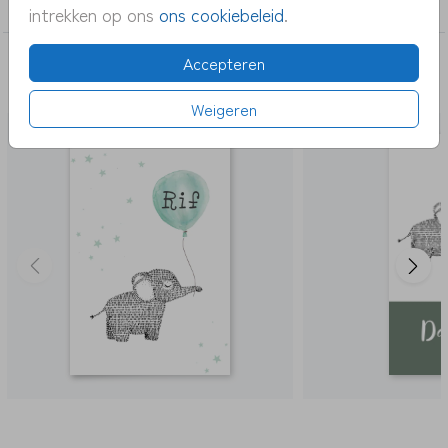
jongen
intrekken op ons
ons cookiebeleid
.
Accepteren
DEZE KAARTEN VIND JE MISSCHIEN OOK
LEUK
Weigeren