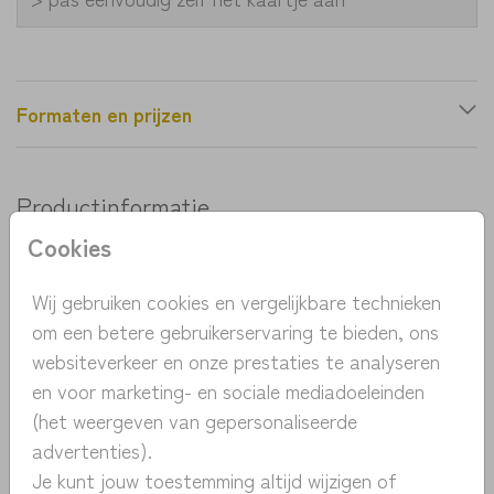
Formaten en prijzen
Productinformatie
Cookies
OMSCHRIJVING
Hip geboortekaartje met handgetekende ooievaar.
Wij gebruiken cookies en vergelijkbare technieken
Dit kaartje tovert een lach op je gezicht. De
om een betere gebruikerservaring te bieden, ons
ooievaar is met pen getekend. De okergele details
websiteverkeer en onze prestaties te analyseren
maken het kaartje helemaal af. Pas eenvoudig de
en voor marketing- en sociale mediadoeleinden
Toon meer
kleur en het lettertype aan in de designtool.
(het weergeven van gepersonaliseerde
advertenties).
COLLECTIE
Je kunt jouw toestemming altijd wijzigen of