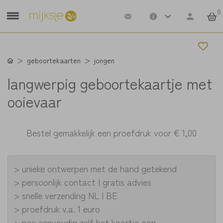
0
geboortekaarten
jongen
langwerpig geboortekaartje met
ooievaar
Bestel gemakkelijk een proefdruk voor
€ 1,00
> unieke ontwerpen met de hand getekend
> persoonlijk contact | gratis advies
> snelle verzending NL | BE
> proefdruk v.a. 1 euro
> pas eenvoudig zelf het kaartje aan