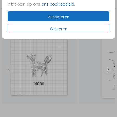
jongen
intrekken op ons
ons cookiebeleid
.
Accepteren
DEZE KAARTEN VIND JE MISSCHIEN OOK
LEUK
Weigeren