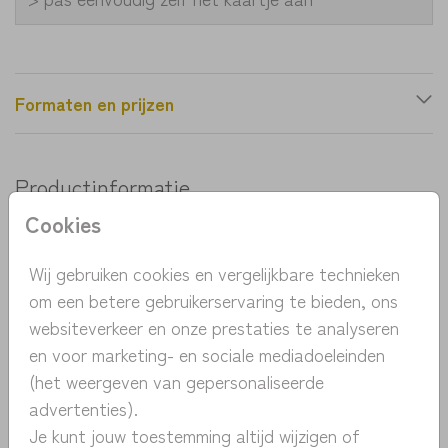
Formaten en prijzen
Productinformatie
Cookies
OMSCHRIJVING
Van dit geboortekaartje wordt je meteen vrolijk.
Wij gebruiken cookies en vergelijkbare technieken
Het is een fris en sprankelend kaartje. De
om een betere gebruikerservaring te bieden, ons
waterverf bollen geven een leuk effect en zijn het
websiteverkeer en onze prestaties te analyseren
mooist op het structuurpapier. Pas het kaartje
en voor marketing- en sociale mediadoeleinden
Toon meer
eenvoudig aan en bestel een proefdruk voor 1 euro.
(het weergeven van gepersonaliseerde
advertenties).
COLLECTIE
Je kunt jouw toestemming altijd wijzigen of