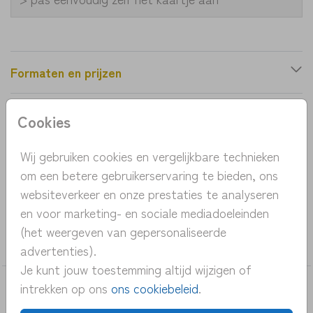
Formaten en prijzen
Cookies
Productinformatie
Wij gebruiken cookies en vergelijkbare technieken
OMSCHRIJVING
om een betere gebruikerservaring te bieden, ons
winters geboortekaartje ijsbeer en vogel jongen
websiteverkeer en onze prestaties te analyseren
en voor marketing- en sociale mediadoeleinden
COLLECTIE
(het weergeven van gepersonaliseerde
jongen
advertenties).
Je kunt jouw toestemming altijd wijzigen of
intrekken op ons
ons cookiebeleid
.
DEZE KAARTEN VIND JE MISSCHIEN OOK
LEUK