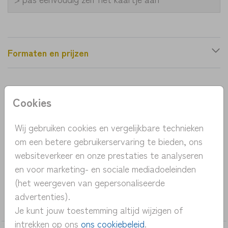
Formaten en prijzen
Productinformatie
Cookies
OMSCHRIJVING
Wij gebruiken cookies en vergelijkbare technieken
Een mooi tijdloos kaartje met takjes en besjes. De
om een betere gebruikerservaring te bieden, ons
naam is gedrukt in goudfolie (kun je eventueel zelf
websiteverkeer en onze prestaties te analyseren
aanpassen in de designtool)
en voor marketing- en sociale mediadoeleinden
(het weergeven van gepersonaliseerde
COLLECTIE
advertenties).
meisje
Je kunt jouw toestemming altijd wijzigen of
intrekken op ons
ons cookiebeleid
.