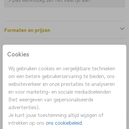
Formaten en prijzen
Productinformatie
Cookies
OMSCHRIJVING
Wij gebruiken cookies en vergelijkbare technieken
om een betere gebruikerservaring te bieden, ons
eenvoudig botanisch geboortekaartje met
websiteverkeer en onze prestaties te analyseren
goudfolie
en voor marketing- en sociale mediadoeleinden
(het weergeven van gepersonaliseerde
COLLECTIE
advertenties).
meisje
Je kunt jouw toestemming altijd wijzigen of
intrekken op ons
ons cookiebeleid
.
DEZE KAARTEN VIND JE MISSCHIEN OOK