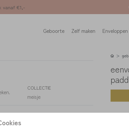
k vanaf €1,-
Geboorte
Zelf maken
Enveloppen
geb
eenv
padd
COLLECTIE
eken.
meisje
K
Cookies