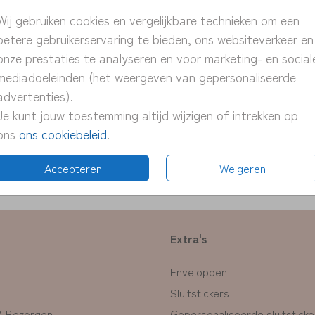
> unie
Wij gebruiken cookies en vergelijkbare technieken om een
> pers
betere gebruikerservaring te bieden, ons websiteverkeer en
> snel
onze prestaties te analyseren en voor marketing- en social
> proe
mediadoeleinden (het weergeven van gepersonaliseerde
> pas 
advertenties).
Je kunt jouw toestemming altijd wijzigen of intrekken op
ons
ons cookiebeleid
.
Formate
Accepteren
Weigeren
Extra's
Enveloppen
Sluitstickers
& Bezorgen
Gepersonaliseerde sluitsticke