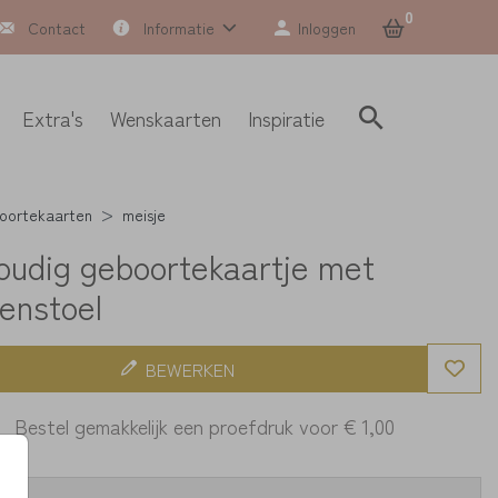
0
Contact
Informatie
Inloggen
Extra's
Wenskaarten
Inspiratie
oortekaarten
meisje
oudig geboortekaartje met
enstoel
BEWERKEN
Bestel gemakkelijk een proefdruk voor
€ 1,00