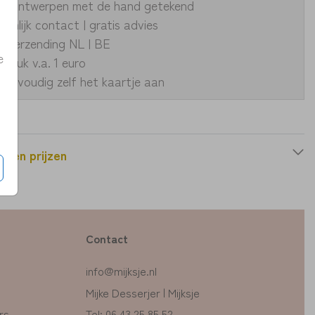
ke ontwerpen met de hand getekend
oonlijk contact | gratis advies
le verzending NL | BE
e
fdruk v.a. 1 euro
eenvoudig zelf het kaartje aan
n en prijzen
Contact
info@mijksje.nl
Mijke Desserjer | Mijksje
rs
Tel: 06 43 25 85 52