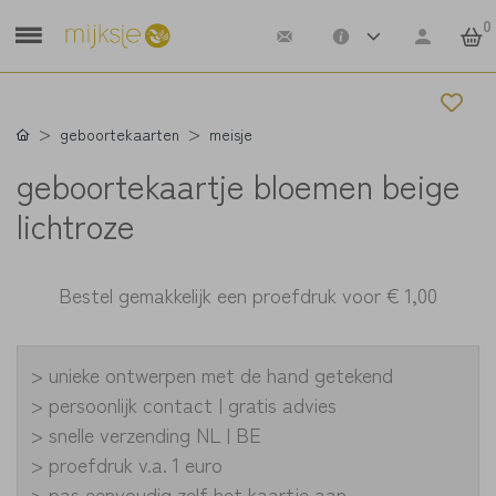
0
geboortekaarten
meisje
geboortekaartje bloemen beige
lichtroze
Bestel gemakkelijk een proefdruk voor
€ 1,00
> unieke ontwerpen met de hand getekend
> persoonlijk contact | gratis advies
> snelle verzending NL | BE
> proefdruk v.a. 1 euro
> pas eenvoudig zelf het kaartje aan