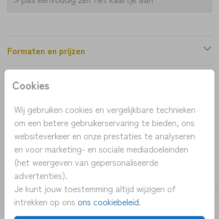
Formaten en prijzen
Cookies
Productinformatie
Wij gebruiken cookies en vergelijkbare technieken
OMSCHRIJVING
om een betere gebruikerservaring te bieden, ons
geboortekaartje bloemen beige
websiteverkeer en onze prestaties te analyseren
en voor marketing- en sociale mediadoeleinden
COLLECTIE
(het weergeven van gepersonaliseerde
meisje
advertenties).
Je kunt jouw toestemming altijd wijzigen of
intrekken op ons
ons cookiebeleid
.
DEZE KAARTEN VIND JE MISSCHIEN OOK
LEUK