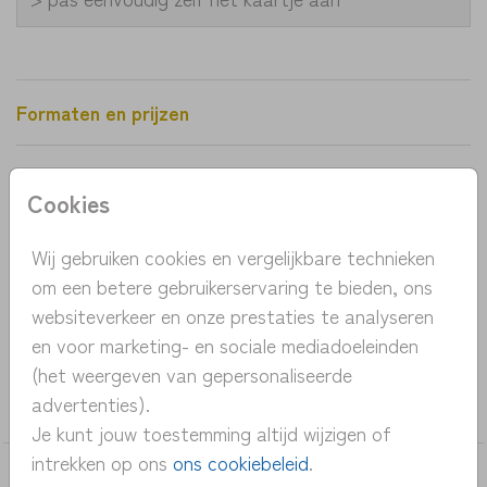
Formaten en prijzen
Productinformatie
Cookies
OMSCHRIJVING
Wij gebruiken cookies en vergelijkbare technieken
om een betere gebruikerservaring te bieden, ons
geboortekaartje bloemen krans aquarel
websiteverkeer en onze prestaties te analyseren
pastelkleuren
en voor marketing- en sociale mediadoeleinden
(het weergeven van gepersonaliseerde
COLLECTIE
advertenties).
meisje
Je kunt jouw toestemming altijd wijzigen of
intrekken op ons
ons cookiebeleid
.
DEZE KAARTEN VIND JE MISSCHIEN OOK