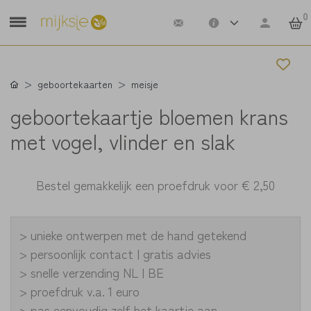
0
geboortekaarten
meisje
geboortekaartje bloemen krans
met vogel, vlinder en slak
Bestel gemakkelijk een proefdruk voor
€ 2,50
> unieke ontwerpen met de hand getekend
> persoonlijk contact | gratis advies
> snelle verzending NL | BE
> proefdruk v.a. 1 euro
> pas eenvoudig zelf het kaartje aan