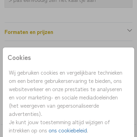
Formaten en prijzen
Productinformatie
Cookies
OMSCHRIJVING
Wij gebruiken cookies en vergelijkbare technieken
om een betere gebruikerservaring te bieden, ons
geboortekaartje bloemen krans met vogel, vlinder
websiteverkeer en onze prestaties te analyseren
en slak
en voor marketing- en sociale mediadoeleinden
(het weergeven van gepersonaliseerde
COLLECTIE
advertenties).
meisje
Je kunt jouw toestemming altijd wijzigen of
intrekken op ons
ons cookiebeleid
.
DEZE KAARTEN VIND JE MISSCHIEN OOK