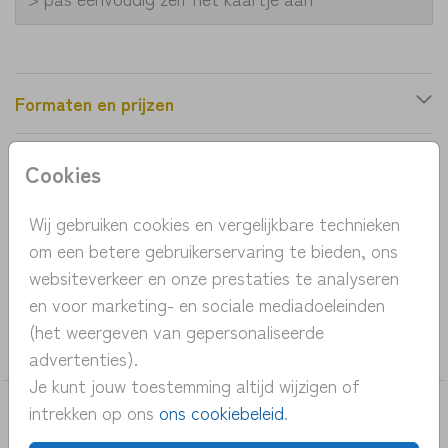
Formaten en prijzen
Cookies
Productinformatie
Wij gebruiken cookies en vergelijkbare technieken
OMSCHRIJVING
om een betere gebruikerservaring te bieden, ons
geboortekaartje met bos, vosje en vogel zomer
websiteverkeer en onze prestaties te analyseren
en voor marketing- en sociale mediadoeleinden
COLLECTIE
(het weergeven van gepersonaliseerde
meisje
advertenties).
Je kunt jouw toestemming altijd wijzigen of
intrekken op ons
ons cookiebeleid
.
DEZE KAARTEN VIND JE MISSCHIEN OOK
LEUK