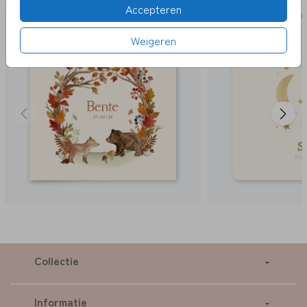
Accepteren
GOUD
Weigeren
Collectie
Informatie