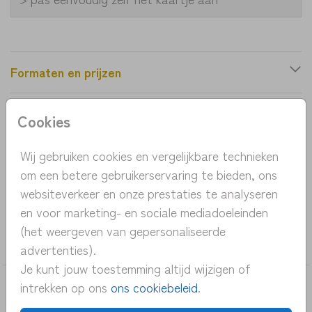
Formaten en prijzen
Cookies
Productinformatie
Wij gebruiken cookies en vergelijkbare technieken
OMSCHRIJVING
om een betere gebruikerservaring te bieden, ons
geboortekaartje met hartjes en margriet beige
websiteverkeer en onze prestaties te analyseren
en voor marketing- en sociale mediadoeleinden
COLLECTIE
(het weergeven van gepersonaliseerde
meisje
advertenties).
Je kunt jouw toestemming altijd wijzigen of
intrekken op ons
ons cookiebeleid
.
DEZE KAARTEN VIND JE MISSCHIEN OOK
LEUK