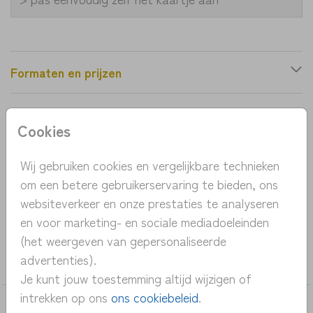
Formaten en prijzen
Productinformatie
Cookies
OMSCHRIJVING
Wij gebruiken cookies en vergelijkbare technieken
om een betere gebruikerservaring te bieden, ons
geboortekaartje met hond streep en hartjes
websiteverkeer en onze prestaties te analyseren
aquarel
en voor marketing- en sociale mediadoeleinden
(het weergeven van gepersonaliseerde
COLLECTIE
advertenties).
meisje
Je kunt jouw toestemming altijd wijzigen of
intrekken op ons
ons cookiebeleid
.
DEZE KAARTEN VIND JE MISSCHIEN OOK