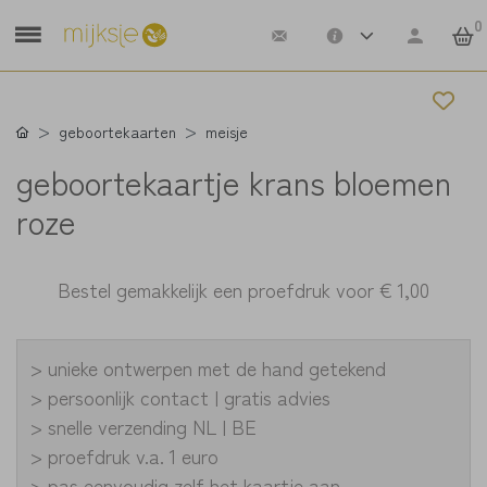
0
geboortekaarten
meisje
geboortekaartje krans bloemen
roze
Bestel gemakkelijk een proefdruk voor
€ 1,00
> unieke ontwerpen met de hand getekend
> persoonlijk contact | gratis advies
> snelle verzending NL | BE
> proefdruk v.a. 1 euro
> pas eenvoudig zelf het kaartje aan