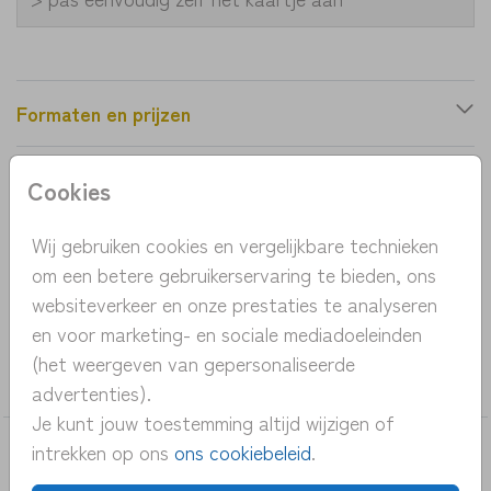
Formaten en prijzen
Cookies
Productinformatie
Wij gebruiken cookies en vergelijkbare technieken
OMSCHRIJVING
om een betere gebruikerservaring te bieden, ons
geboortekaartje krans bloemen roze
websiteverkeer en onze prestaties te analyseren
en voor marketing- en sociale mediadoeleinden
COLLECTIE
(het weergeven van gepersonaliseerde
meisje
advertenties).
Je kunt jouw toestemming altijd wijzigen of
intrekken op ons
ons cookiebeleid
.
DEZE KAARTEN VIND JE MISSCHIEN OOK
LEUK