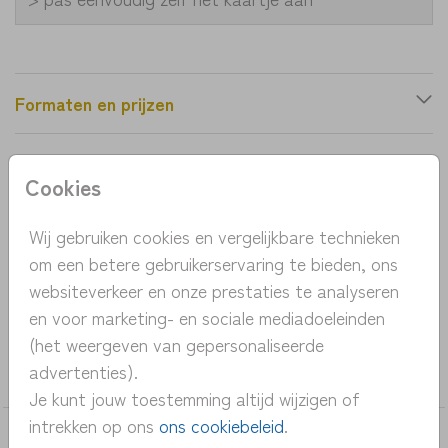
Formaten en prijzen
Productinformatie
Cookies
OMSCHRIJVING
Wij gebruiken cookies en vergelijkbare technieken
om een betere gebruikerservaring te bieden, ons
geboortekaartje lijntekening goudfolie baby en
websiteverkeer en onze prestaties te analyseren
kleuter.
en voor marketing- en sociale mediadoeleinden
(het weergeven van gepersonaliseerde
COLLECTIE
advertenties).
meisje
Je kunt jouw toestemming altijd wijzigen of
intrekken op ons
ons cookiebeleid
.
DEZE KAARTEN VIND JE MISSCHIEN OOK