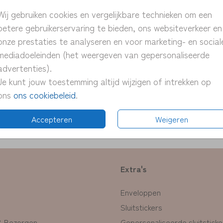
> unie
Wij gebruiken cookies en vergelijkbare technieken om een
> pers
betere gebruikerservaring te bieden, ons websiteverkeer en
> snel
onze prestaties te analyseren en voor marketing- en social
> proe
mediadoeleinden (het weergeven van gepersonaliseerde
> pas 
advertenties).
Je kunt jouw toestemming altijd wijzigen of intrekken op
ons
ons cookiebeleid
.
Formate
Accepteren
Weigeren
Extra's
Enveloppen
Sluitstickers
& Bezorgen
Gepersonaliseerde sluitsticke