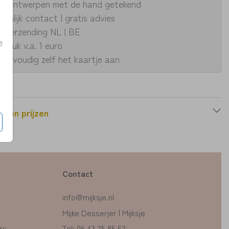
ke ontwerpen met de hand getekend
oonlijk contact | gratis advies
le verzending NL | BE
e
fdruk v.a. 1 euro
eenvoudig zelf het kaartje aan
n en prijzen
Contact
info@mijksje.nl
Mijke Desserjer | Mijksje
rs
Tel: 06 43 25 85 52