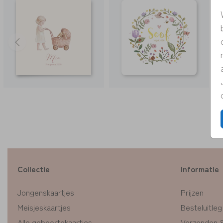
Collectie
Informatie
Jongenskaartjes
Prijzen
Meisjeskaartjes
Besteluitleg
Alle geboortekaartjes
Verzenden 