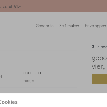
k vanaf €1,-
Geboorte
Zelf maken
Enveloppen
geb
gebo
vier,
COLLECTIE
el
meisje
K
Cookies