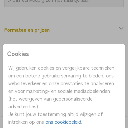
Formaten en prijzen
Productinformatie
Cookies
OMSCHRIJVING
Wij gebruiken cookies en vergelijkbare technieken
om een betere gebruikerservaring te bieden, ons
geboortekaartje met silhouet van meisje in roze-
websiteverkeer en onze prestaties te analyseren
tinten
en voor marketing- en sociale mediadoeleinden
(het weergeven van gepersonaliseerde
COLLECTIE
advertenties).
meisje
Je kunt jouw toestemming altijd wijzigen of
intrekken op ons
ons cookiebeleid
.
DEZE KAARTEN VIND JE MISSCHIEN OOK