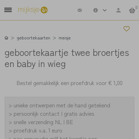
0
geboortekaarten
meisje
geboortekaartje twee broertjes
en baby in wieg
Bestel gemakkelijk een proefdruk voor
€ 1,00
> unieke ontwerpen met de hand getekend
> persoonlijk contact | gratis advies
> snelle verzending NL | BE
> proefdruk v.a. 1 euro
> pas eenvoudig zelf het kaartje aan