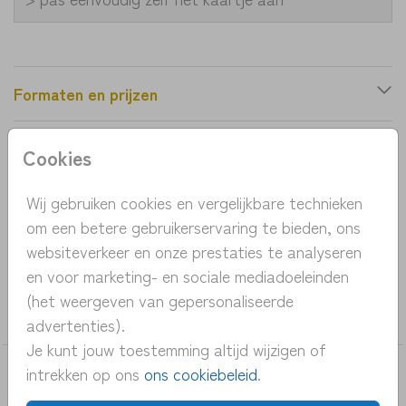
Formaten en prijzen
Cookies
Productinformatie
Wij gebruiken cookies en vergelijkbare technieken
OMSCHRIJVING
om een betere gebruikerservaring te bieden, ons
geboortekaartje twee broertjes en baby in wieg
websiteverkeer en onze prestaties te analyseren
en voor marketing- en sociale mediadoeleinden
COLLECTIE
(het weergeven van gepersonaliseerde
meisje
advertenties).
Je kunt jouw toestemming altijd wijzigen of
intrekken op ons
ons cookiebeleid
.
DEZE KAARTEN VIND JE MISSCHIEN OOK
LEUK