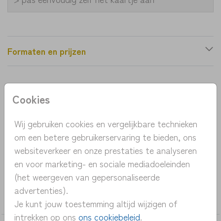
Formaten en prijzen
Productinformatie
Cookies
OMSCHRIJVING
Wij gebruiken cookies en vergelijkbare technieken
Een prachtig geboortekaartje met een wiegje. Het
om een betere gebruikerservaring te bieden, ons
wiegje staat in het bos, tussen twee bomen. Een
websiteverkeer en onze prestaties te analyseren
mooi botanisch geboortekaartje.
en voor marketing- en sociale mediadoeleinden
(het weergeven van gepersonaliseerde
COLLECTIE
advertenties).
meisje
Je kunt jouw toestemming altijd wijzigen of
intrekken op ons
ons cookiebeleid
.