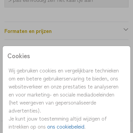
Formaten en prijzen
Productinformatie
Cookies
OMSCHRIJVING
Wij gebruiken cookies en vergelijkbare technieken
om een betere gebruikerservaring te bieden, ons
hip botanisch geboortekaartje met roze en
websiteverkeer en onze prestaties te analyseren
goudfolie
en voor marketing- en sociale mediadoeleinden
(het weergeven van gepersonaliseerde
COLLECTIE
advertenties).
meisje
Je kunt jouw toestemming altijd wijzigen of
intrekken op ons
ons cookiebeleid
.
DEZE KAARTEN VIND JE MISSCHIEN OOK