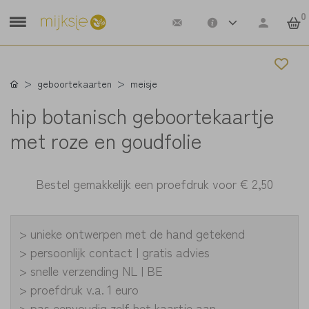
0
geboortekaarten
meisje
hip botanisch geboortekaartje
met roze en goudfolie
Bestel gemakkelijk een proefdruk voor
€ 2,50
> unieke ontwerpen met de hand getekend
> persoonlijk contact | gratis advies
> snelle verzending NL | BE
> proefdruk v.a. 1 euro
> pas eenvoudig zelf het kaartje aan