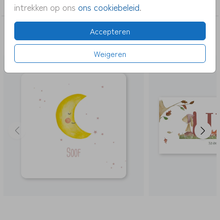
meisje
intrekken op ons
ons cookiebeleid
.
Accepteren
DEZE KAARTEN VIND JE MISSCHIEN OOK
LEUK
Weigeren