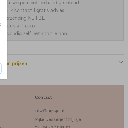
ke ontwerpen met de hand getekend
oonlijk contact | gratis advies
le verzending NL | BE
e
fdruk v.a. 1 euro
eenvoudig zelf het kaartje aan
n en prijzen
Contact
info@mijksje.nl
Mijke Desserjer | Mijksje
rs
Tel: 06 43 25 85 52