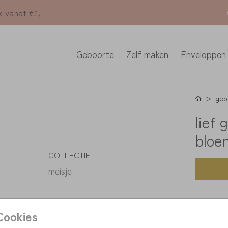
k vanaf €1,-
Geboorte
Zelf maken
Enveloppen
geb
lief 
bloe
COLLECTIE
meisje
K
Cookies