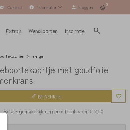
0
Contact
Informatie
Inloggen
Extra's
Wenskaarten
Inspiratie
oortekaarten
meisje
geboortekaartje met goudfolie
menkrans
BEWERKEN
Bestel gemakkelijk een proefdruk voor
€ 2,50