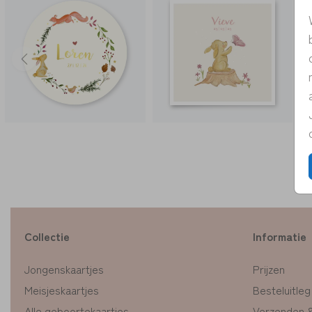
Collectie
Informatie
Jongenskaartjes
Prijzen
Meisjeskaartjes
Besteluitleg
Alle geboortekaartjes
Verzenden 