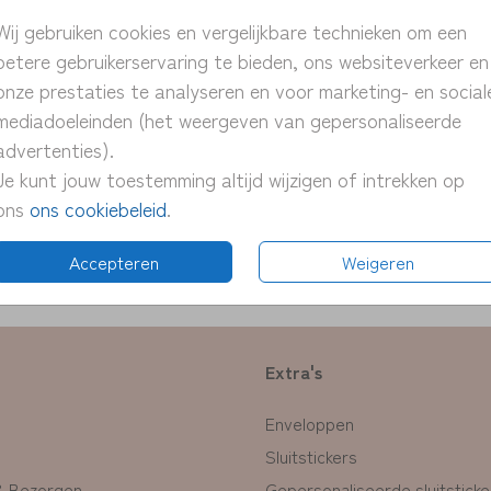
> unie
Wij gebruiken cookies en vergelijkbare technieken om een
> pers
betere gebruikerservaring te bieden, ons websiteverkeer en
> snel
onze prestaties te analyseren en voor marketing- en social
> proe
mediadoeleinden (het weergeven van gepersonaliseerde
> pas 
advertenties).
Je kunt jouw toestemming altijd wijzigen of intrekken op
ons
ons cookiebeleid
.
Formate
Accepteren
Weigeren
Extra's
Enveloppen
Sluitstickers
& Bezorgen
Gepersonaliseerde sluitsticke