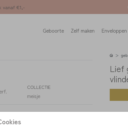
k vanaf €1,-
Geboorte
Zelf maken
Enveloppen
geb
Lief
vlind
COLLECTIE
erf.
meisje
K
Cookies