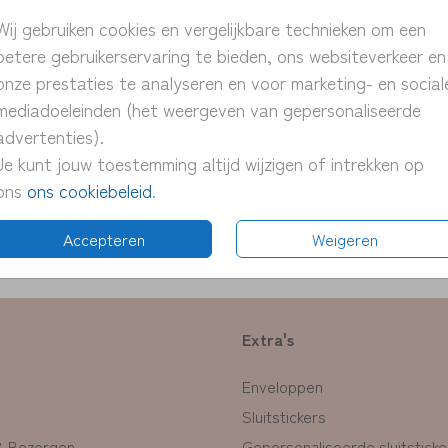
> unie
Wij gebruiken cookies en vergelijkbare technieken om een
> pers
betere gebruikerservaring te bieden, ons websiteverkeer en
> snel
onze prestaties te analyseren en voor marketing- en social
> proe
mediadoeleinden (het weergeven van gepersonaliseerde
> pas 
advertenties).
Je kunt jouw toestemming altijd wijzigen of intrekken op
ons
ons cookiebeleid
.
Formate
Accepteren
Weigeren
Extra's
Enveloppen
Sluitstickers
& Bezorgen
Gepersonaliseerde sluitsticke