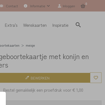
0
Contact
Informatie
Inloggen
Extra's
Wenskaarten
Inspiratie
oortekaarten
meisje
 geboortekaartje met konijn en
ers
BEWERKEN
Bestel gemakkelijk een proefdruk voor
€ 1,00