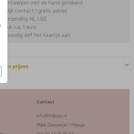
ke ontwerpen met de hand getekend
oonlijk contact | gratis advies
le verzending NL | BE
e
fdruk v.a. 1 euro
eenvoudig zelf het kaartje aan
n en prijzen
Contact
info@mijksje.nl
Mijke Desserjer | Mijksje
rs
Tel: 06 43 25 85 52