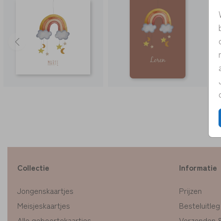
Collectie
Informatie
Jongenskaartjes
Prijzen
Meisjeskaartjes
Besteluitleg
Alle geboortekaartjes
Verzenden 